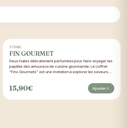
370ML
LE COMBO GOURMAND
FIN GOURMET
Deux huiles délicatement parfumées pour faire voyager les
papilles des amoureux de cuisine gourmande. Le coffret
"Fins Gourmets" est une invitation à explorer les saveurs
subtiles des huiles artisanales de noix et de noisette. L'huile
de noisette apporte douceur, rondeur et délicates notes
15,90€
gourmandes. L'huile de noix dévoile quant à elle un
Ajouter
caractère plus intense, aux accents délicatement boisés.
Ensemble, elles offrent un terrain de jeu infini pour les
gourmets curieux.