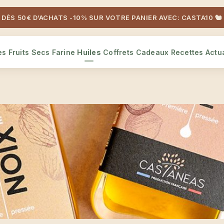
DÈS 50€ D’ACHATS -10% SUR VOTRE PANIER AVEC: CASTA10 🐿️
es
Fruits Secs
Farine
Huiles
Coffrets Cadeaux
Recettes
Actua