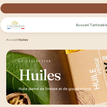
Accueil
Tartinabl
Accueil
Huiles
›
LA COLLECTION
Huiles
Huile pleine de finesse et de gourmandise