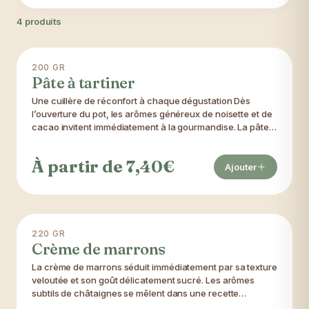
4 produits
200 GR
BEST SELLER 😎
Pâte à tartiner
Une cuillère de réconfort à chaque dégustation Dès
l’ouverture du pot, les arômes généreux de noisette et de
cacao invitent immédiatement à la gourmandise. La pâte à
tartiner CASTANEAS séduit par sa texture onctueuse et
son goût profondément régressif, sans jamais masquer la
À partir de 7,40€
richesse naturelle de la noisette. Chaque bouchée offre
Ajouter
un équilibre délicat entre intensité, douceur et fondant.
Une recette courte pour un goût sincère Seulement trois
ingrédients composent cette création : * noisettes, *
cacao, * sucre. Aucun conservateur, aucun émulsifiant,
aucune huile de palme : uniquement le plaisir de
220 GR
UNE GOURMANDISE RÉCONFORTANTE
l'essentiel.
Crème de marrons
La crème de marrons séduit immédiatement par sa texture
veloutée et son goût délicatement sucré. Les arômes
subtils de châtaignes se mêlent dans une recette
généreuse qui rappelle les plaisirs simples et chaleureux