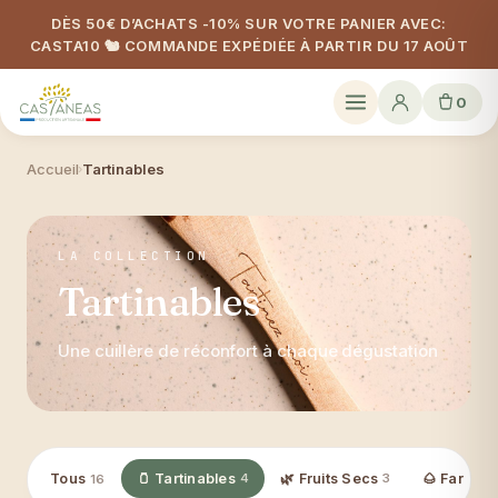
DÈS 50€ D’ACHATS -10% SUR VOTRE PANIER AVEC:
CASTA10 🐿️ COMMANDE EXPÉDIÉE À PARTIR DU 17 AOÛT
0
Accueil
Tartinables
›
LA COLLECTION
Tartinables
Une cuillère de réconfort à chaque dégustation
Tous
🫙 Tartinables
4
🌿 Fruits Secs
3
🌰 Farine
1
16