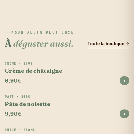
POUR ALLER PLUS LOIN
À
déguster aussi.
Toute la boutique →
CRÈME · 150G
Bestseller
Crème de châtaigne
6,90€
+
PÂTE · 200G
Nouveau
Pâte de noisette
9,90€
+
HUILE · 250ML