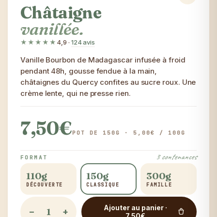
Châtaigne
vanillée.
★★★★★
4,9
·
124 avis
Vanille Bourbon de Madagascar infusée à froid
pendant 48h, gousse fendue à la main,
châtaignes du Quercy confites au sucre roux. Une
crème lente, qui ne presse rien.
7,50€
POT DE 150G · 5,00€ / 100G
3 contenances
FORMAT
110g
150g
300g
DÉCOUVERTE
CLASSIQUE
FAMILLE
Ajouter au panier ·
−
+
7,50€