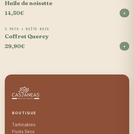
Huile de noisette
14,50€
+
3 POTS + BOÎTE BOIS
🎁 Coffret
Coffret Quercy
29,90€
+
BOUTIQUE
Tartinables
Fruits Secs