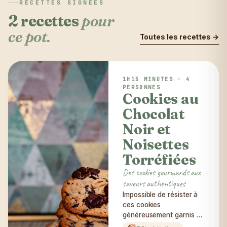
RECETTES SIGNÉES
2 recettes
pour
ce pot.
Toutes les recettes →
1H15 MINUTES · 4
PERSONNES
Cookies au
Chocolat
Noir et
Noisettes
Torréfiées
Des cookies gourmands aux
saveurs authentiques
Impossible de résister à
ces cookies
généreusement garnis de
chocolat noir et de