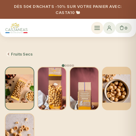
DÈS 50€ D’ACHATS -10% SUR VOTRE PANIER AVEC:
CASTA10 🐿️
0
Fruits Secs
L'incontournable