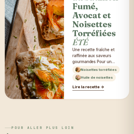
Fumé,
Avocat et
Noisettes
Torréfiées
ÉTÉ
Une recette fraîche et
raffinée aux saveurs
gourmandes Pour un
déjeuner léger, un
Noisettes torréfiées
brunch convivial ou une
Huile de noisettes
entrée élégante, ces
tartines associent la
Lire la recette →
douceur de l'avocat, le
caractère du saumon
fumé et le croquant des
noisettes torréfiées.
L'huile de noisette
apporte une touche
délicatement parfumée
POUR ALLER PLUS LOIN
qui sublime chaque