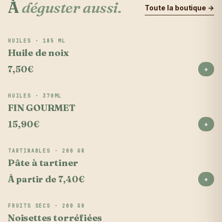
À
déguster aussi.
Toute la boutique →
bouchée. Informations
pratiques Préparation : 15
minutes Cuisson : 5
minutes Difficulté : Très
HUILES · 185 ML
Indispensable
facile Portions : 4
Huile de noix
personnes Ingrédients 4
7,50€
grandes tranches de
+
pain de campagne ou
focaccia 200 g de
HUILES · 370ML
saumon fumé 2 avocats
LE COMBO GOURMAND
FIN GOURMET
mûrs 150 g de fromage
frais 50 g de noisettes
15,90€
+
torréfiées Quelques brins
d'aneth frais 2 cuillères à
soupe d'huile de noisette
TARTINABLES · 200 GR
BEST SELLER 😎
Zeste d'un citron vert
Pâte à tartiner
Fleur de sel Poivre du
À partir de 7,40€
moulin
+
FRUITS SECS · 200 GR
L'incontournable
Noisettes torréfiées