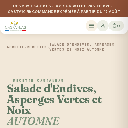
DÈS 50€ D’ACHATS -10% SUR VOTRE PANIER AVEC:
CASTA10 🐿️ COMMANDE EXPÉDIÉE À PARTIR DU 17 AOÛT
0
SALADE D'ENDIVES, ASPERGES
ACCUEIL
›
RECETTES
›
VERTES ET NOIX AUTOMNE
RECETTE CASTANEAS
Salade d'Endives,
Asperges Vertes et
Noix
AUTOMNE