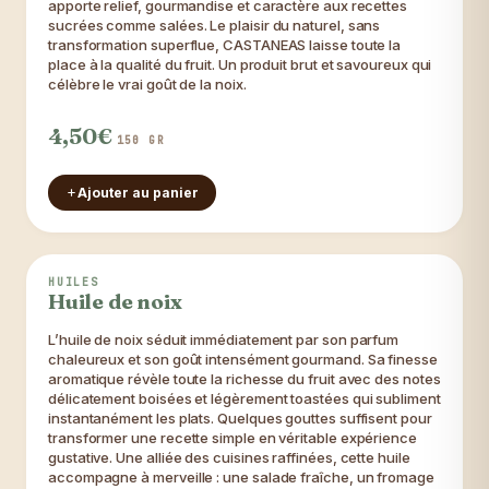
apporte relief, gourmandise et caractère aux recettes
sucrées comme salées. Le plaisir du naturel, sans
transformation superflue, CASTANEAS laisse toute la
place à la qualité du fruit. Un produit brut et savoureux qui
célèbre le vrai goût de la noix.
4,50€
150 GR
Ajouter au panier
Indispensable
HUILES
Huile de noix
L’huile de noix séduit immédiatement par son parfum
chaleureux et son goût intensément gourmand. Sa finesse
aromatique révèle toute la richesse du fruit avec des notes
délicatement boisées et légèrement toastées qui subliment
instantanément les plats. Quelques gouttes suffisent pour
transformer une recette simple en véritable expérience
gustative. Une alliée des cuisines raffinées, cette huile
accompagne à merveille : une salade fraîche, un fromage