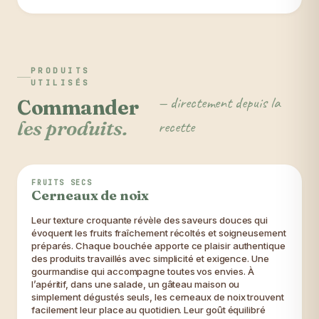
PRODUITS
UTILISÉS
— directement depuis la
Commander
les produits.
recette
le vrai goût de la noix
FRUITS SECS
Cerneaux de noix
Leur texture croquante révèle des saveurs douces qui
évoquent les fruits fraîchement récoltés et soigneusement
préparés. Chaque bouchée apporte ce plaisir authentique
des produits travaillés avec simplicité et exigence. Une
gourmandise qui accompagne toutes vos envies. À
l’apéritif, dans une salade, un gâteau maison ou
simplement dégustés seuls, les cerneaux de noix trouvent
facilement leur place au quotidien. Leur goût équilibré