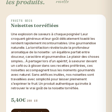
les produits.
recette
L'incontournable
FRUITS SECS
Noisettes torréfiées
Une explosion de saveurs à chaque poignée! Leur
croquant généreux et leur goût délicatement toasté les
rendent rapidement incontournables. Une gourmandise
naturelle. La torréfaction révèle toute la profondeur
aromatique de la noisette : un équilibre parfait entre
douceur, caractère et gourmandise. Le plaisir des choses
simples... À partager lors d’un apéritif, à savourer devant
un café ou à glisser dans ses recettes préférées, ces
noisettes accompagnent tous les moments gourmands
avec naturel. Sans artifices inutiles, nos noisettes sont
travaillées avec simplicité pour laisser pleinement
s’exprimer le fruit. Un produit authentique qui invite à
retrouver le vrai goût de la noisette torréfiée.
5,40€
200 GR