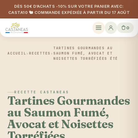
DÈS 50€ D’ACHATS -10% SUR VOTRE PANIER AVEC:
CASTA10 🐿️ COMMANDE EXPÉDIÉE À PARTIR DU 17 AOÛT
0
TARTINES GOURMANDES AU
ACCUEIL
›
RECETTES
›
SAUMON FUMÉ, AVOCAT ET
NOISETTES TORRÉFIÉES ÉTÉ
RECETTE CASTANEAS
Tartines Gourmandes
au Saumon Fumé,
Avocat et Noisettes
Torréfiées