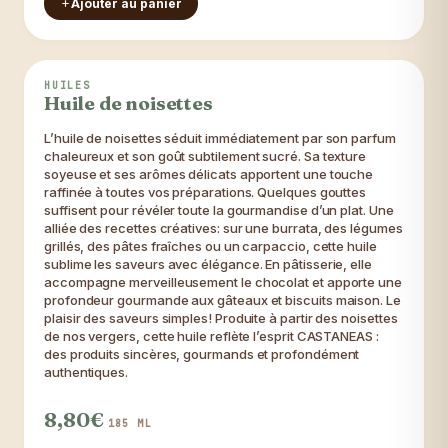
Ajouter au panier
BEST SELLER 😎
HUILES
Huile de noisettes
L’huile de noisettes séduit immédiatement par son parfum
chaleureux et son goût subtilement sucré. Sa texture
soyeuse et ses arômes délicats apportent une touche
raffinée à toutes vos préparations. Quelques gouttes
suffisent pour révéler toute la gourmandise d’un plat. Une
alliée des recettes créatives: sur une burrata, des légumes
grillés, des pâtes fraîches ou un carpaccio, cette huile
sublime les saveurs avec élégance. En pâtisserie, elle
accompagne merveilleusement le chocolat et apporte une
profondeur gourmande aux gâteaux et biscuits maison. Le
plaisir des saveurs simples! Produite à partir des noisettes
de nos vergers, cette huile reflète l’esprit CASTANEAS :
des produits sincères, gourmands et profondément
authentiques.
8,80€
185 ML