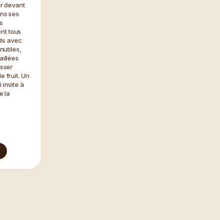
er devant
ans ses
s
nt tous
ds avec
nutiles,
aillées
isser
e fruit. Un
 invite à
e la