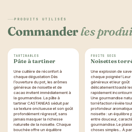
PRODUITS UTILISÉS
Commander
les produi
BEST SELLER 😎
L'incontournable
TARTINABLES
FRUITS SECS
Pâte à tartiner
Noisettes torr
Une cuillère de réconfort à
Une explosion de save
chaque dégustation Dès
chaque poignée! Leur
l’ouverture du pot, les arômes
généreux et leur goût
généreux de noisette et de
délicatement toasté le
cacao invitent immédiatement à
rapidement incontourn
la gourmandise. La pâte à
Une gourmandise natur
tartiner CASTANEAS séduit par
torréfaction révèle tou
sa texture onctueuse et son goût
profondeur aromatique
profondément régressif, sans
noisette : un équilibre 
jamais masquer la richesse
entre douceur, caractè
naturelle de la noisette. Chaque
gourmandise. Le plaisi
bouchée offre un équilibre
choses simples... À par