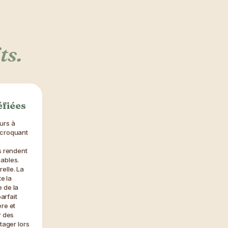
ts.
éfiées
urs à
 croquant
s rendent
ables.
elle. La
te la
 de la
parfait
re et
r des
tager lors