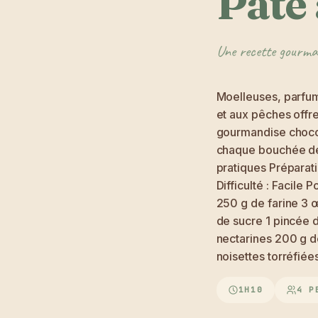
Pâte 
Une recette gourman
Moelleuses, parfu
et aux pêches offre
gourmandise chocola
chaque bouchée dev
pratiques Préparati
Difficulté : Facile 
250 g de farine 3 œ
de sucre 1 pincée d
nectarines 200 g d
noisettes torréfié
1H10
4 P