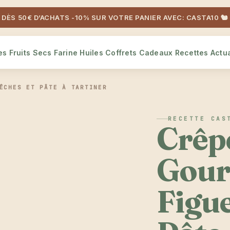
DÈS 50€ D’ACHATS -10% SUR VOTRE PANIER AVEC: CASTA10 🐿️
es
Fruits Secs
Farine
Huiles
Coffrets Cadeaux
Recettes
Actua
ÊCHES ET PÂTE À TARTINER
RECETTE CAS
Crêp
Gour
Figue