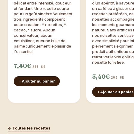
délicat entre intensité, douceur
d’un apéritif, à savour
et fondant. Une recette courte
un café ou à glisser d
pour un goût sincère Seulement
recettes préférées, ce
trois ingrédients composent
noisettes accompagne
cette création : * noisettes, *
les moments gourman
cacao, * sucre. Aucun
naturel. Sans artifices i
conservateur, aucun
nos noisettes sont trav
émulsifiant, aucune huile de
avec simplicité pour la
palme : uniquement le plaisir de
pleinement s’exprimer l
l'essentiel.
produit authentique qui
retrouver le vrai goût d
noisette torréfiée.
7,40€
200 GR
5,40€
200 GR
Ajouter au panier
Ajouter au panier
← Toutes les recettes