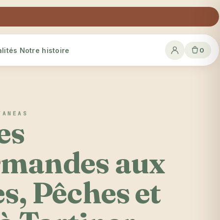
lités
Notre histoire
0
TANEAS
es
mandes aux
s, Pêches et